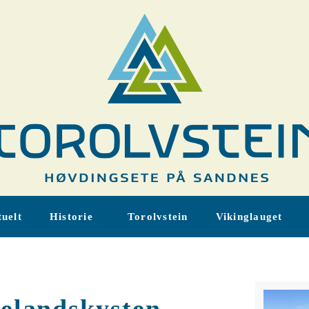
uelt
Historie
Torolvstein
Vikinglauget
elandskysten