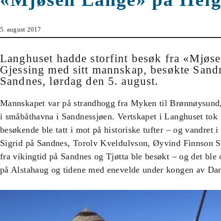
5. august 2017
Langhuset hadde storfint besøk fra «Mjø
Gjessing med sitt mannskap, besøkte Sand
Sandnes, lørdag den 5. august.
Mannskapet var på strandhogg fra Myken til Brønnøysund,
i småbåthavna i Sandnessjøen. Vertskapet i Langhuset tok
besøkende ble tatt i mot på historiske tufter – og vandret i 
Sigrid på Sandnes, Torolv Kveldulvson, Øyvind Finnson Sk
fra vikingtid på Sandnes og Tjøtta ble besøkt – og det ble og
på Alstahaug og tidene med enevelde under kongen av Da