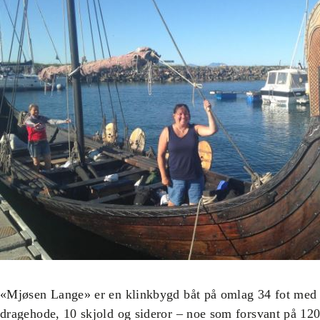
«Mjøsen Lange» er en klinkbygd båt på omlag 34 fot med ba
dragehode, 10 skjold og sideror – noe som forsvant på 1200 t