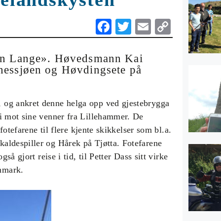
Fa
T
E
C
ce
wi
m
op
bo
tte
ail
y
sen Lange». Høvedsmann Kai
nessjøen og Høvdingsete på
ok
r
Li
nk
 og ankret denne helga opp ved gjestebrygga
 i mot sine venner fra Lillehammer. De
fotefarene til flere kjente skikkelser som bl.a.
aldespiller og Hårek på Tjøtta. Fotefarene
så gjort reise i tid, til Petter Dass sitt virke
nmark.