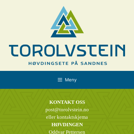
Hopp
til
innhold
Meny
KONTAKT OSS
post@torolvstein.no
eller kontaktskjema
HØVDINGEN
Oddvar Pettersen