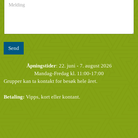
t
u
n
e
*
m
d
l
m
e
d
e
l
i
r
s
n
*
e
g
n
*
Send
Åpningstider
: 22. juni - 7. august 2026
Mandag-Fredag kl. 11:00-17:00
Grupper kan ta kontakt for besøk hele året.
Betaling:
Vipps, kort eller kontant.