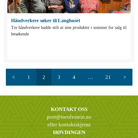
Håndverkere søker til Langhuset
Tre håndverkere hadde stilt ut sine produkter i sommer for salg til
besøkende
<
1
2
3
4
…
21
>
KONTAKT OSS
post@torolvstein.no
eller kontaktskjema
HØVDINGEN