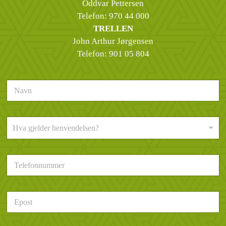
Oddvar Pettersen
Telefon:
970 44 000
TRELLEN
John Arthur Jørgensen
Telefon:
901 05 804
N
a
v
n
H
*
Hva gjelder henvendelsen?
v
a
g
T
j
e
e
l
l
e
d
E
f
e
p
o
r
o
n
h
s
n