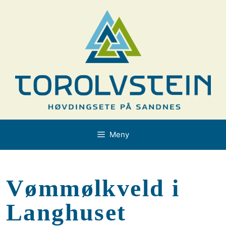
Hopp
til
innhold
Meny
Vømmølkveld i
Langhuset