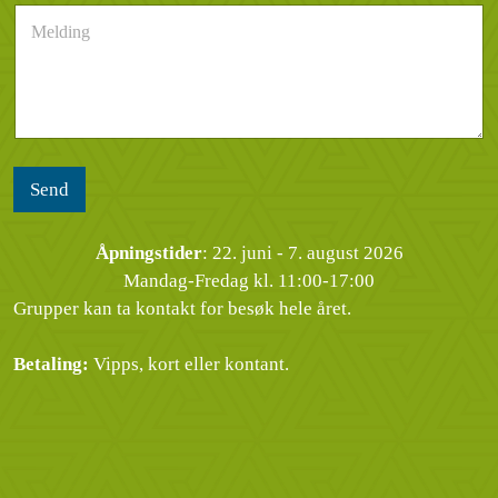
e
M
t
u
n
e
*
m
d
l
m
e
d
e
l
i
r
s
n
*
e
g
n
*
Send
Åpningstider
: 22. juni - 7. august 2026
Mandag-Fredag kl. 11:00-17:00
Grupper kan ta kontakt for besøk hele året.
Betaling:
Vipps, kort eller kontant.