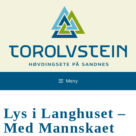
Hopp
til
innhold
Meny
Lys i Langhuset –
Med Mannskaet