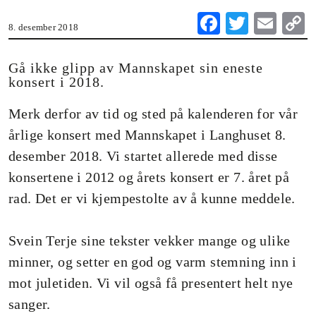
Fa
T
E
8. desember 2018
ce
wi
m
o
bo
tte
ail
Gå ikke glipp av Mannskapet sin eneste
konsert i 2018.
ok
r
n
Merk derfor av tid og sted på kalenderen for vår
årlige konsert med Mannskapet i Langhuset 8.
desember 2018. Vi startet allerede med disse
konsertene i 2012 og årets konsert er 7. året på
rad. Det er vi kjempestolte av å kunne meddele.
Svein Terje sine tekster vekker mange og ulike
minner, og setter en god og varm stemning inn i
mot juletiden. Vi vil også få presentert helt nye
sanger.