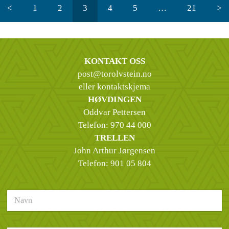
<
1
2
3
4
5
…
21
>
KONTAKT OSS
post@torolvstein.no
eller kontaktskjema
HØVDINGEN
Oddvar Pettersen
Telefon:
970 44 000
TRELLEN
John Arthur Jørgensen
Telefon:
901 05 804
N
a
v
n