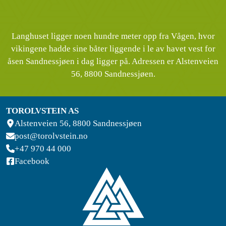
Langhuset ligger noen hundre meter opp fra Vågen, hvor
vikingene hadde sine båter liggende i le av havet vest for
åsen Sandnessjøen i dag ligger på. Adressen er Alstenveien
56, 8800 Sandnessjøen.
TOROLVSTEIN AS
Alstenveien 56, 8800 Sandnessjøen
post@torolvstein.no
+47 970 44 000
Facebook