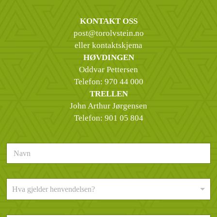
KONTAKT OSS
post@torolvstein.no
eller kontaktskjema
HØVDINGEN
Oddvar Pettersen
Telefon:
970 44 000
TRELLEN
John Arthur Jørgensen
Telefon:
901 05 804
N
a
v
n
H
*
Hva gjelder henvendelsen?
v
a
g