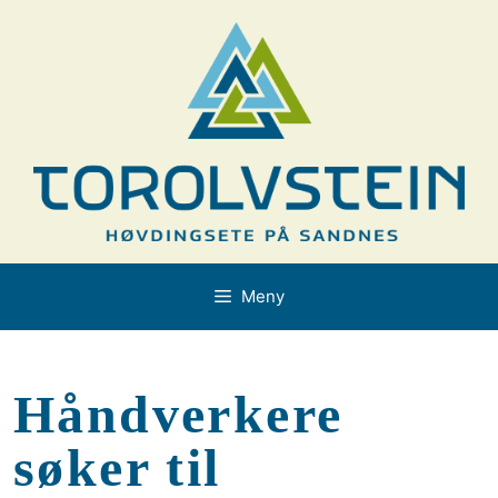
Hopp
til
innhold
Meny
Håndverkere
søker til