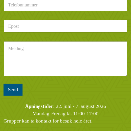
T
j
e
e
l
l
e
d
E
f
e
p
o
r
o
n
h
s
n
e
M
t
u
n
e
*
m
d
l
m
e
d
e
l
i
r
s
n
*
e
g
n
*
Send
Åpningstider
: 22. juni - 7. august 2026
Mandag-Fredag kl. 11:00-17:00
Grupper kan ta kontakt for besøk hele året.