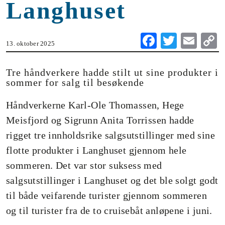
Langhuset
Fa
T
E
13. oktober 2025
ce
wi
m
o
bo
tte
ail
Tre håndverkere hadde stilt ut sine produkter i
sommer for salg til besøkende
ok
r
n
Håndverkerne Karl-Ole Thomassen, Hege
Meisfjord og Sigrunn Anita Torrissen hadde
rigget tre innholdsrike salgsutstillinger med sine
flotte produkter i Langhuset gjennom hele
sommeren. Det var stor suksess med
salgsutstillinger i Langhuset og det ble solgt godt
til både veifarende turister gjennom sommeren
og til turister fra de to cruisebåt anløpene i juni.