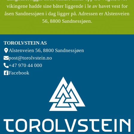
vikingene hadde sine båter liggende i le av havet vest for
åsen Sandnessjøen i dag ligger på. Adressen er Alstenveien
56, 8800 Sandnessjøen.
TOROLVSTEIN AS
Alstenveien 56, 8800 Sandnessjøen
post@torolvstein.no
+47 970 44 000
Facebook