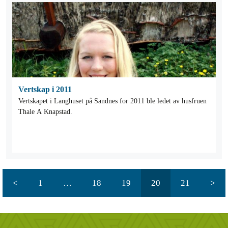
Vertskap i 2011
Vertskapet i Langhuset på Sandnes for 2011 ble ledet av husfruen
Thale A Knapstad.
<
1
…
18
19
20
21
>