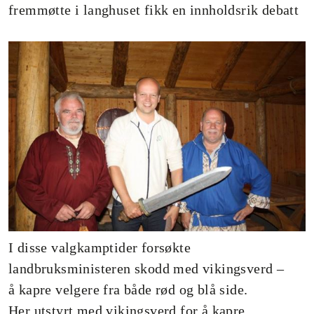
fremmøtte i langhuset fikk en innholdsrik debatt
I disse valgkamptider forsøkte
landbruksministeren skodd med vikingsverd –
å kapre velgere fra både rød og blå side.
Her utstyrt med vikingsverd for å kapre