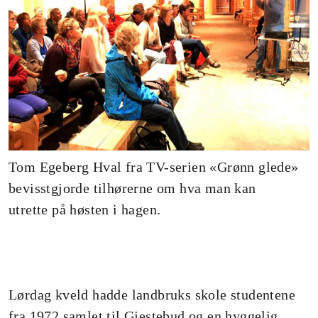
Tom Egeberg Hval fra TV-serien «Grønn glede»
bevisstgjorde tilhørerne om hva man kan
utrette på høsten i hagen.
Lørdag kveld hadde landbruks skole studentene
fra 1972 samlet til Gjestebud og en hyggelig