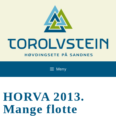
Hopp
til
innhold
Meny
HORVA 2013.
Mange flotte