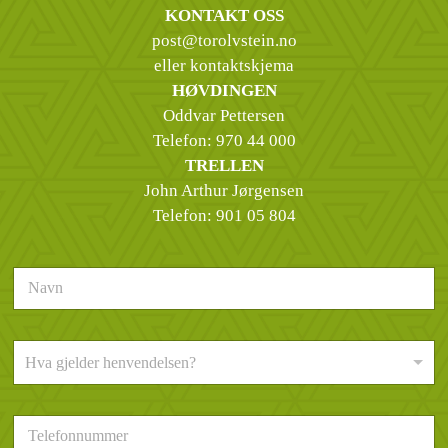
KONTAKT OSS
post@torolvstein.no
eller kontaktskjema
HØVDINGEN
Oddvar Pettersen
Telefon:
970 44 000
TRELLEN
John Arthur Jørgensen
Telefon:
901 05 804
N
a
v
n
H
*
Hva gjelder henvendelsen?
v
a
g
T
j
e
e