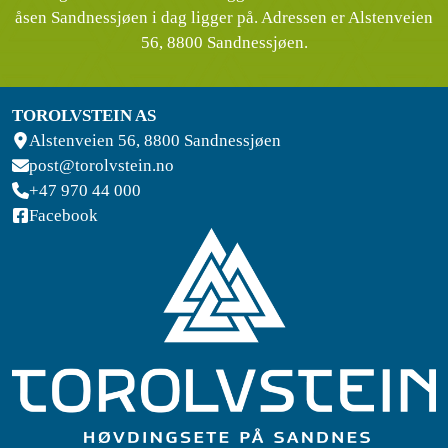
åsen Sandnessjøen i dag ligger på. Adressen er Alstenveien
56, 8800 Sandnessjøen.
TOROLVSTEIN AS
Alstenveien 56, 8800 Sandnessjøen
post@torolvstein.no
+47 970 44 000
Facebook