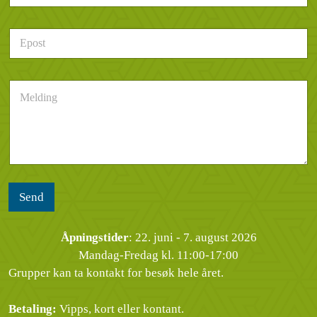
l
l
e
d
E
f
e
p
o
r
o
n
h
s
n
e
M
t
u
n
e
*
m
d
l
m
e
d
e
l
i
r
s
n
*
e
g
n
*
Send
Åpningstider
: 22. juni - 7. august 2026
Mandag-Fredag kl. 11:00-17:00
Grupper kan ta kontakt for besøk hele året.
Betaling:
Vipps, kort eller kontant.