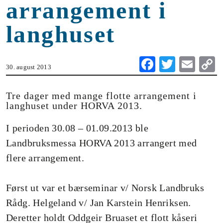
arrangement i
langhuset
Fa
T
E
30. august 2013
ce
wi
m
o
bo
tte
ail
Tre dager med mange flotte arrangement i
langhuset under HORVA 2013.
ok
r
n
I perioden 30.08 – 01.09.2013 ble
Landbruksmessa HORVA 2013 arrangert med
flere arrangement.
Først ut var et bærseminar v/ Norsk Landbruks
Rådg. Helgeland v/ Jan Karstein Henriksen.
Deretter holdt Oddgeir Bruaset et flott kåseri