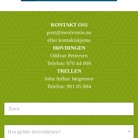
KONTAKT OSS
post@torolvstein.no
eller kontaktskjema
HØVDINGEN
Oddvar Pettersen
Telefon:
970 44 000
TRELLEN
John Arthur Jørgensen
Telefon:
901 05 804
N
a
v
n
H
*
Hva gjelder henvendelsen?
v