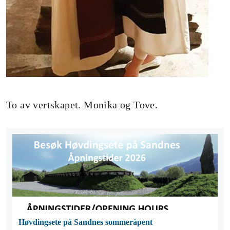
To av vertskapet. Monika og Tove.
Høvdingsete på Sandnes sommeråpent