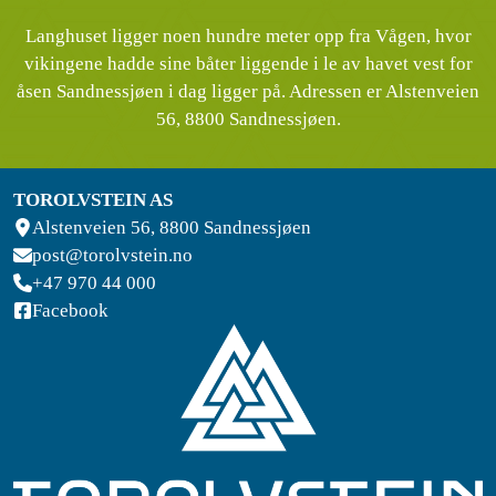
Langhuset ligger noen hundre meter opp fra Vågen, hvor
vikingene hadde sine båter liggende i le av havet vest for
åsen Sandnessjøen i dag ligger på. Adressen er Alstenveien
56, 8800 Sandnessjøen.
TOROLVSTEIN AS
Alstenveien 56, 8800 Sandnessjøen
post@torolvstein.no
+47 970 44 000
Facebook