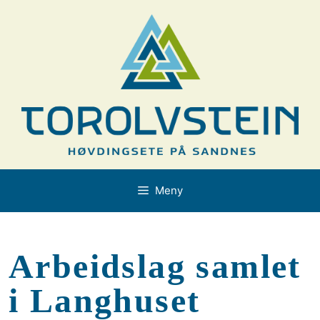
Hopp
til
innhold
Meny
Arbeidslag samlet
i Langhuset