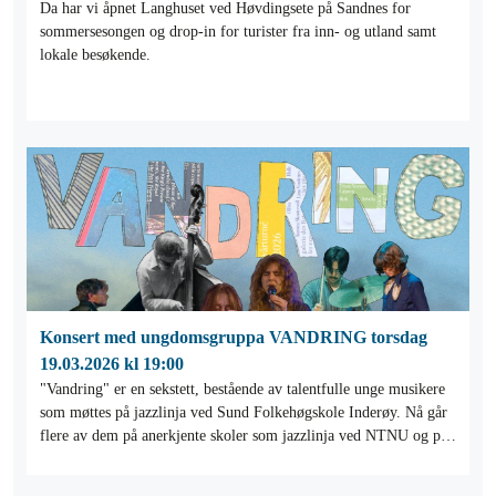
Da har vi åpnet Langhuset ved Høvdingsete på Sandnes for
sommersesongen og drop-in for turister fra inn- og utland samt
lokale besøkende.
Konsert med ungdomsgruppa VANDRING torsdag
19.03.2026 kl 19:00
"Vandring" er en sekstett, bestående av talentfulle unge musikere
som møttes på jazzlinja ved Sund Folkehøgskole Inderøy. Nå går
flere av dem på anerkjente skoler som jazzlinja ved NTNU og på
Skurup i Sverige.