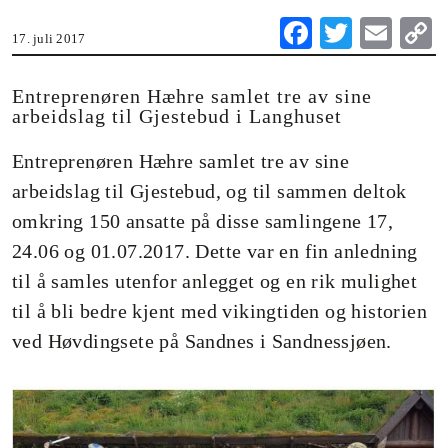
Fa
T
E
17. juli 2017
ce
wi
m
o
bo
tte
ail
Entreprenøren Hæhre samlet tre av sine
arbeidslag til Gjestebud i Langhuset
ok
r
n
Entreprenøren Hæhre samlet tre av sine
arbeidslag til Gjestebud, og til sammen deltok
omkring 150 ansatte på disse samlingene 17,
24.06 og 01.07.2017. Dette var en fin anledning
til å samles utenfor anlegget og en rik mulighet
til å bli bedre kjent med vikingtiden og historien
ved Høvdingsete på Sandnes i Sandnessjøen.