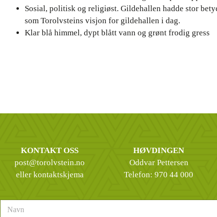
Sosial, politisk og religiøst. Gildehallen hadde stor b
som Torolvsteins visjon for gildehallen i dag.
Klar blå himmel, dypt blått vann og grønt frodig gress
KONTAKT OSS
HØVDINGEN
post@torolvstein.no
Oddvar Pettersen
eller kontaktskjema
Telefon:
970 44 000
N
a