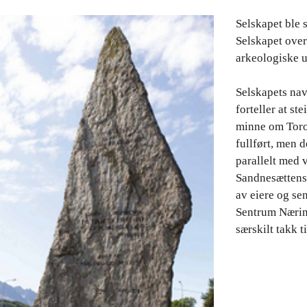
Selskapet ble 
Selskapet over
arkeologiske u
Selskapets nav
forteller at s
minne om Torol
fullført, men 
parallelt med 
Sandnesættens 
av eiere og se
Sentrum Nærin
særskilt takk 