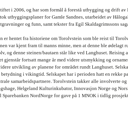
stiftet i 2006, og har som formål å forestå utbygging og drift 
tok utbyggingsplaner for Gamle Sandnes, utarbeidet av Hålogala
tgravninger og funn, samt tekster fra Egil Skaldagrimssons sag
n er hentet fra historiene om Torolvstein som ble reist til Toro
teinen var kjent fram til manns minne, men at denne ble ødelagt 
v, og denne steinen/bautaen står like ved Langhuset. Reising a
det gjenstår fortsatt mange år med videre utsmykking og orname
videre utvikling av planene for området rundt Langhuset. Selska
betydning i vikingtid. Selskapet har i perioden hatt en rekke par
ntrale samarbeidspartnere. Torolvstein takker alle involverte o
gshage, Helgeland Kulturinkubator, Innovasjon Norge og Nors
til Sparebanken NordNorge for gave på 1 MNOK i tidlig prosjekt