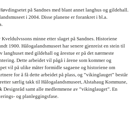
av Høvdingsetet på Sandnes med blant annet langhus og gildehall.
ndsmuseet i 2004. Disse planene er forankret i bl.a.
a.
lv Kveldulvssons minne etter slaget på Sandnes. Historiene
rundt 1900. Hålogalandsmuseet har senere gjenreist en stein til
v langhuset med gildehall og årestue er på det nærmeste
ntering. Dette arbeidet vil pågå i årene som kommer og
pet vil på ulike måter formidle sagaene og historiene om
tnere for å få dette arbeidet på plass, og ”vikinglauget” består
g retter særlig takk til Hålogalandsmuseet, Alstahaug Kommune,
k Designråd samt alle medlemmene av ”vikinglauget”. En
erings- og planleggingsfase.