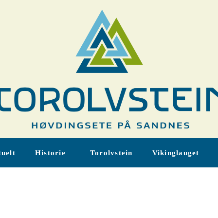
uelt
Historie
Torolvstein
Vikinglauget