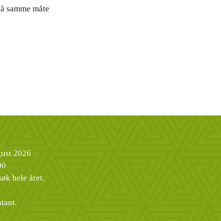
, på samme måte
ugust 2026
00
øk hele året.
tant.