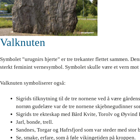
Valknuten
Symbolet ”urugnirs hjerte” er tre trekanter flettet sammen. De
sterkt feminint vernesymbol. Symbolet skulle være et vern mot
Valknuten symboliserer også:
Sigrids tilknytning til de tre nornene ved å være gården
norrøn gudelære var de tre nornene skjebnegudinner som 
Sigrids tre ekteskap med Bård Kvite, Torolv og Øyvind
Jarl, bonde, trell.
Sandnes, Torgar og Hafrsfjord som var steder med stor be
Se, smake, erfare, som å føle vikingetiden på kroppen.