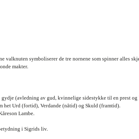
nne valknuten symboliserer de tre nornene som spinner alles skj
 onde makter.
s gydje (avledning av gud, kvinnelige sidestykke til en prest og
het Urd (fortid), Verdande (nåtid) og Skuld (framtid).
 Kåreson Lambe.
tydning i Sigrids liv.