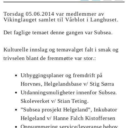
ce
wi
m
o
bo
tte
ail
Torsdag 05.06.2014 var medlemmer av
Vikinglauget samlet til Vårblot i Langhuset.
ok
r
n
Det faglige temaet denne gangen var Subsea.
Kulturelle innslag og temavalget falt i smak og
trivselen blant de fremmøtte var stor.:
Utbyggingsplaner og fremdrift på
Horvnes, Helgelandsbase v/ Stig Sørra
Utdanningsmuligheter innenfor Subsea.
Skoleverket v/ Stian Teting.
”Subsea prosjekt Helgeland”, Inkubator
Helgeland v/ Hanne Falch Kistoffersen
Oppsummering service/leveranse behov