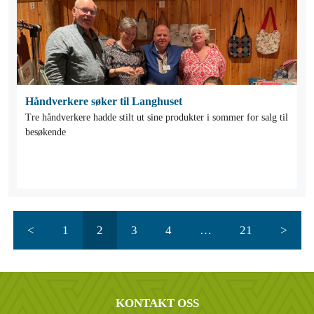
Håndverkere søker til Langhuset
Tre håndverkere hadde stilt ut sine produkter i sommer for salg til
besøkende
<
1
2
3
4
…
21
>
KONTAKT OSS