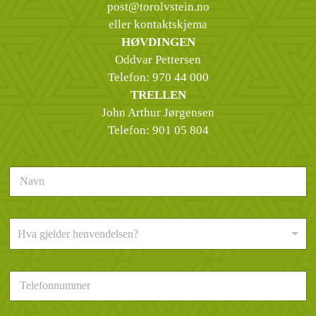
post@torolvstein.no
eller kontaktskjema
HØVDINGEN
Oddvar Pettersen
Telefon:
970 44 000
TRELLEN
John Arthur Jørgensen
Telefon:
901 05 804
N
a
v
n
H
*
Hva gjelder henvendelsen?
v
a
g
T
j
e
e
l
l