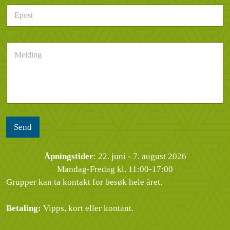
e
d
E
f
e
p
o
r
o
n
h
s
n
e
M
t
u
n
e
*
m
d
l
m
e
d
e
l
i
r
s
n
*
e
g
n
*
Send
Åpningstider
: 22. juni - 7. august 2026
Mandag-Fredag kl. 11:00-17:00
Grupper kan ta kontakt for besøk hele året.
Betaling:
Vipps, kort eller kontant.