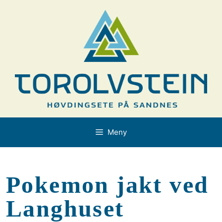
Hopp
til
innhold
Meny
Pokemon jakt ved
Langhuset