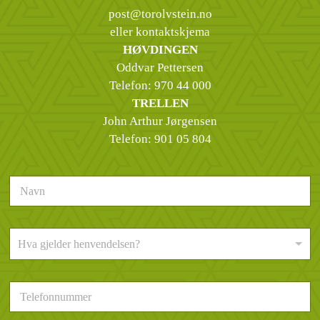
post@torolvstein.no
eller kontaktskjema
HØVDINGEN
Oddvar Pettersen
Telefon:
970 44 000
TRELLEN
John Arthur Jørgensen
Telefon:
901 05 804
N
a
v
n
H
*
Hva gjelder henvendelsen?
v
a
g
T
j
e
e
l
l