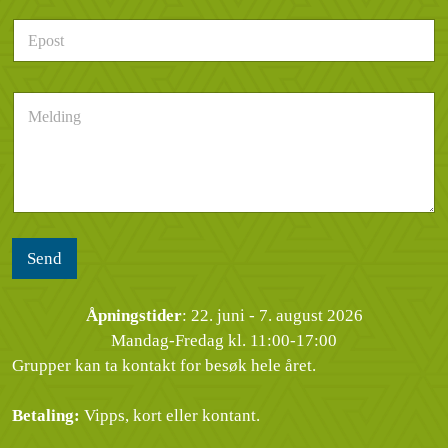
e
d
E
f
e
p
o
r
o
n
h
s
n
e
M
t
u
n
e
*
m
d
l
m
e
d
e
l
i
r
s
n
*
e
g
n
*
Send
Åpningstider
: 22. juni - 7. august 2026
Mandag-Fredag kl. 11:00-17:00
Grupper kan ta kontakt for besøk hele året.
Betaling:
Vipps, kort eller kontant.