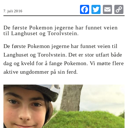
Fa
T
E
7. juli 2016
ce
wi
m
o
bo
tte
ail
De første Pokemon jegerne har funnet veien
til Langhuset og Torolvstein.
ok
r
n
De første Pokemon jegerne har funnet veien til
Langhuset og Torolvstein. Det er stor utfart både
dag og kveld for å fange Pokemon. Vi møtte flere
aktive ungdommer på sin ferd.