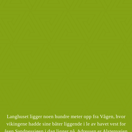
Langhuset ligger noen hundre meter opp fra Vågen, hvor
vikingene hadde sine båter liggende i le av havet vest for
åsen Sandnessjøen i dag ligger på. Adressen er Alstenveien