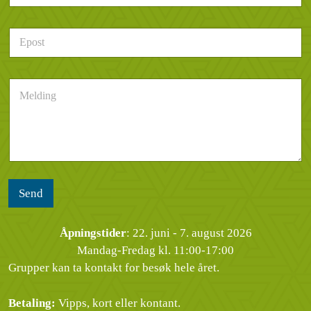
l
l
e
d
E
f
e
p
o
r
o
n
h
s
n
e
M
t
u
n
e
*
m
d
l
m
e
d
e
l
i
r
s
n
*
e
g
n
*
Send
Åpningstider
: 22. juni - 7. august 2026
Mandag-Fredag kl. 11:00-17:00
Grupper kan ta kontakt for besøk hele året.
Betaling:
Vipps, kort eller kontant.