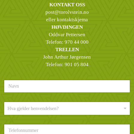
KONTAKT OSS
post@torolvstein.no
eller kontaktskjema
HØVDINGEN
Oddvar Pettersen
Telefon:
970 44 000
TRELLEN
John Arthur Jørgensen
Telefon:
901 05 804
N
a
v
n
H
*
Hva gjelder henvendelsen?
v
a
g
T
j
e
e