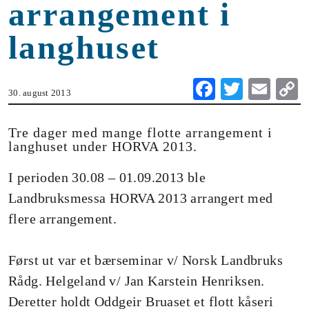
arrangement i
langhuset
Fa
T
E
30. august 2013
ce
wi
m
o
bo
tte
ail
Tre dager med mange flotte arrangement i
langhuset under HORVA 2013.
ok
r
n
I perioden 30.08 – 01.09.2013 ble
Landbruksmessa HORVA 2013 arrangert med
flere arrangement.
Først ut var et bærseminar v/ Norsk Landbruks
Rådg. Helgeland v/ Jan Karstein Henriksen.
Deretter holdt Oddgeir Bruaset et flott kåseri