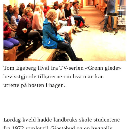
Tom Egeberg Hval fra TV-serien «Grønn glede»
bevisstgjorde tilhørerne om hva man kan
utrette på høsten i hagen.
Lørdag kveld hadde landbruks skole studentene
fra 1972 samlet til Gjestebud og en hyggelig