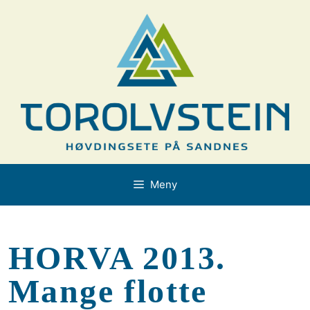
Hopp
til
innhold
Meny
HORVA 2013.
Mange flotte