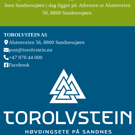
åsen Sandnessjøen i dag ligger på. Adressen er Alstenveien
56, 8800 Sandnessjøen.
TOROLVSTEIN AS
Alstenveien 56, 8800 Sandnessjøen
post@torolvstein.no
+47 970 44 000
Facebook