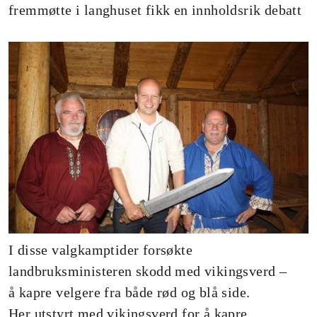
fremmøtte i langhuset fikk en innholdsrik debatt
I disse valgkamptider forsøkte
landbruksministeren skodd med vikingsverd –
å kapre velgere fra både rød og blå side.
Her utstyrt med vikingsverd for å kapre