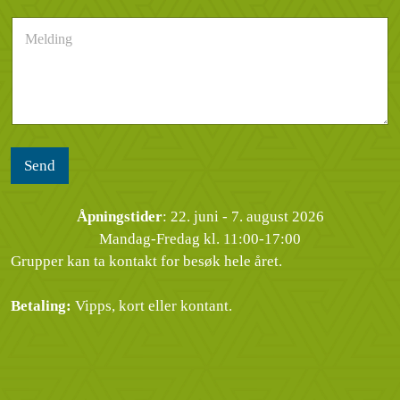
s
n
e
M
t
u
n
e
*
m
d
l
m
e
d
e
l
i
r
s
n
*
e
g
n
*
Send
Åpningstider
: 22. juni - 7. august 2026
Mandag-Fredag kl. 11:00-17:00
Grupper kan ta kontakt for besøk hele året.
Betaling:
Vipps, kort eller kontant.