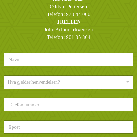
Oddvar Pettersen
Telefon:
970 44 000
TRELLEN
John Arthur Jørgensen
Telefon:
901 05 804
N
a
v
n
H
*
Hva gjelder henvendelsen?
v
a
g
T
j
e
e
l
l
e
d
E
f
e
p
o
r
o
n
h