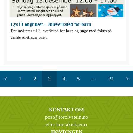
Lys i Langhuset – Juleverksted for barn
Det inviteres til Juleverksted for barn og unge med fokus på
gamle juletradisjoner.
<
1
2
3
4
5
…
21
>
KONTAKT OSS
post@torolvstein.no
eller kontaktskjema
HØVDINGEN