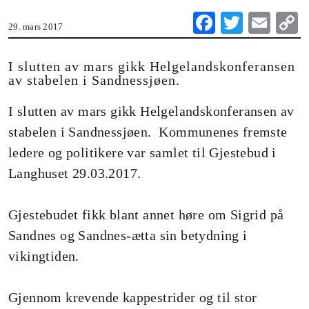
Fa
T
E
29. mars 2017
ce
wi
m
o
bo
tte
ail
I slutten av mars gikk Helgelandskonferansen
av stabelen i Sandnessjøen.
ok
r
n
I slutten av mars gikk Helgelandskonferansen av
stabelen i Sandnessjøen. Kommunenes fremste
ledere og politikere var samlet til Gjestebud i
Langhuset 29.03.2017.
Gjestebudet fikk blant annet høre om Sigrid på
Sandnes og Sandnes-ætta sin betydning i
vikingtiden.
Gjennom krevende kappestrider og til stor