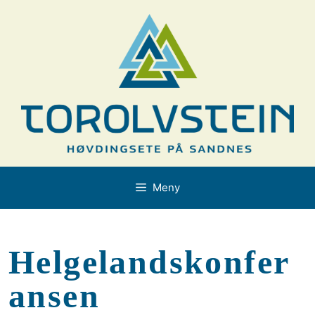
Hopp
til
innhold
Meny
Helgelandskonfer
ansen