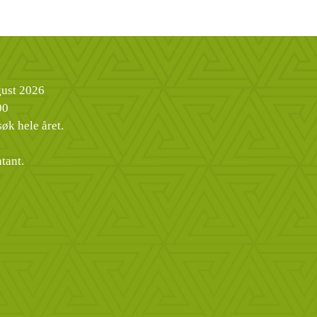
ugust 2026
00
øk hele året.
tant.