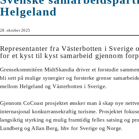
Helgeland
28. oktober 2025
Representanter fra Västerbotten i Sverige 
for et kyst til kyst samarbeid gjennom for
Grensekommitéen MidtSkandia driver et forstudie sammen 
bli sett på mulige synergier og forsterke grense samarbeide
mellom Helgeland og Västerbotten i Sverige.
Gjennom CoCoast prosjektet ønsker man å skap nye nettverk
internasjonal konkurransekraftig turisme. Prosjektet foku
langsiktig styrking og mulig framtidig felles satsing og pr
Lundberg og Allan Berg, hhv for Sverige og Norge.