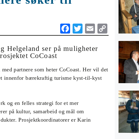
Fa
T
E
C
ce
wi
m
op
bo
tte
ail
y
og Helgeland ser på muligheter
prosjektet CoCoast
ok
r
Li
nk
med partnere som heter CoCoast. Her vil det
t innenfor bærekraftig turisme kyst-til-kyst
 og en felles strategi for et mer
serer på kultur, samarbeid og mål om
odukter. Prosjektkoordinatorer er Karin