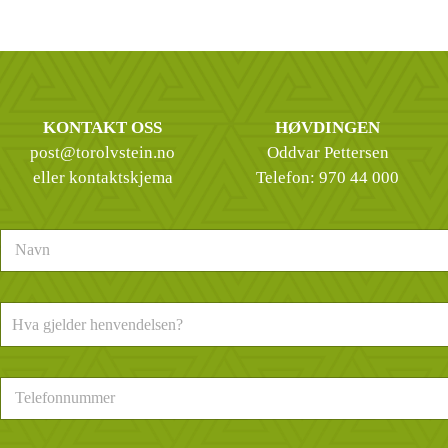
KONTAKT OSS
HØVDINGEN
post@torolvstein.no
Oddvar Pettersen
eller kontaktskjema
Telefon:
970 44 000
N
a
v
n
H
*
Hva gjelder henvendelsen?
v
a
g
T
j
e
e
l
l
e
d