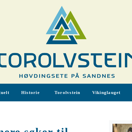
uelt
Historie
Torolvstein
Vikinglauget
ere søker til