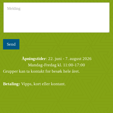
s
n
e
M
t
u
n
e
*
m
d
l
m
e
d
e
l
i
r
s
n
*
e
g
n
*
Send
Åpningstider
: 22. juni - 7. august 2026
Mandag-Fredag kl. 11:00-17:00
Grupper kan ta kontakt for besøk hele året.
Betaling:
Vipps, kort eller kontant.