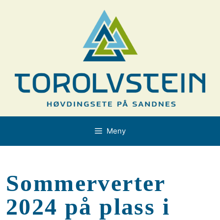
Hopp
til
innhold
Meny
Sommerverter
2024 på plass i