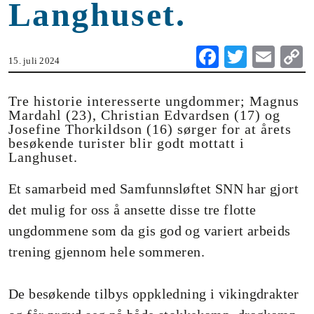
Langhuset.
Fa
T
E
15. juli 2024
ce
wi
m
o
bo
tte
ail
Tre historie interesserte ungdommer; Magnus
Mardahl (23), Christian Edvardsen (17) og
ok
r
Josefine Thorkildson (16) sørger for at årets
n
besøkende turister blir godt mottatt i
Langhuset.
Et samarbeid med Samfunnsløftet SNN har gjort
det mulig for oss å ansette disse tre flotte
ungdommene som da gis god og variert arbeids
trening gjennom hele sommeren.
De besøkende tilbys oppkledning i vikingdrakter