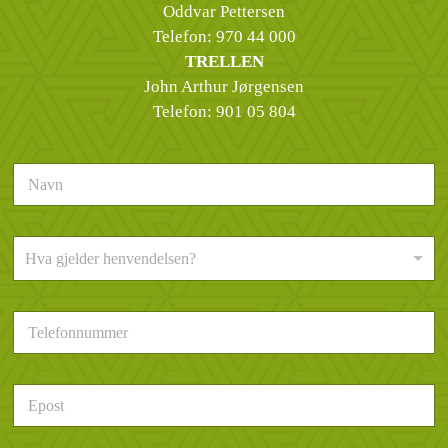
Oddvar Pettersen
Telefon:
970 44 000
TRELLEN
John Arthur Jørgensen
Telefon:
901 05 804
N
a
v
n
H
*
Hva gjelder henvendelsen?
v
a
g
T
j
e
e
l
l
e
d
E
f
e
p
o
r
o
n
h