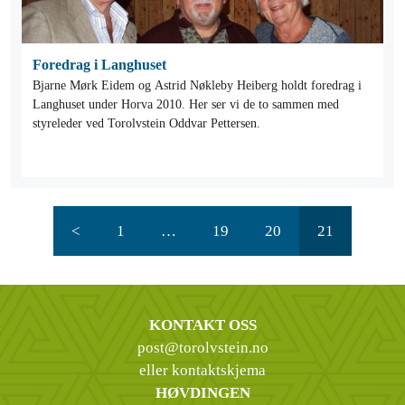
Foredrag i Langhuset
Bjarne Mørk Eidem og Astrid Nøkleby Heiberg holdt foredrag i
Langhuset under Horva 2010. Her ser vi de to sammen med
styreleder ved Torolvstein Oddvar Pettersen.
<
1
…
19
20
21
KONTAKT OSS
post@torolvstein.no
eller kontaktskjema
HØVDINGEN