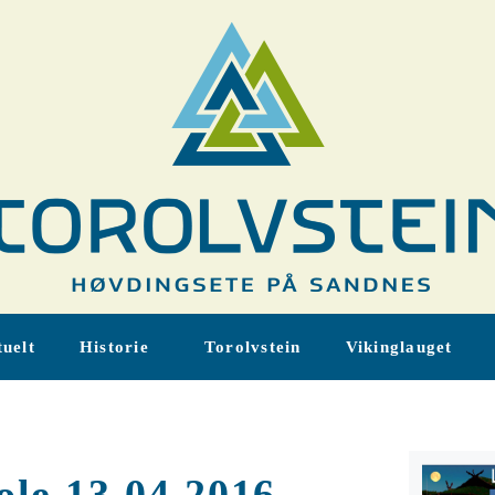
uelt
Historie
Torolvstein
Vikinglauget
ole 13.04.2016