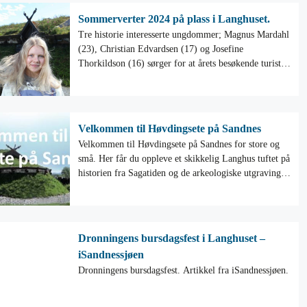
Sommerverter 2024 på plass i Langhuset.
Tre historie interesserte ungdommer; Magnus Mardahl
(23), Christian Edvardsen (17) og Josefine
Thorkildson (16) sørger for at årets besøkende turister
blir godt mottatt i Langhuset.
Velkommen til Høvdingsete på Sandnes
Velkommen til Høvdingsete på Sandnes for store og
små. Her får du oppleve et skikkelig Langhus tuftet på
historien fra Sagatiden og de arkeologiske utgravinger
på Sandnes. Her lå det mektigste Høvdingsete i Nord-
Norge for over 1000 år siden.
Dronningens bursdagsfest i Langhuset –
iSandnessjøen
Dronningens bursdagsfest. Artikkel fra iSandnessjøen.