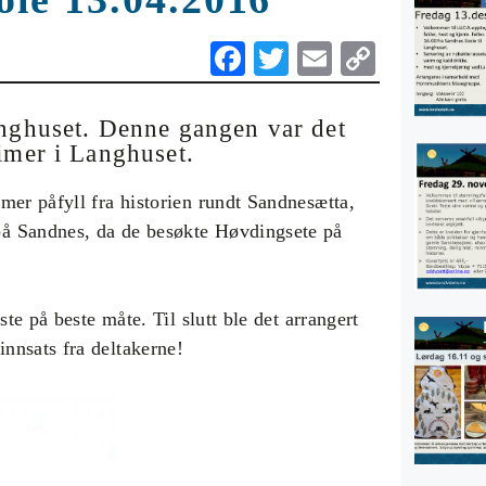
Fa
T
E
C
ce
wi
m
op
bo
tte
ail
y
anghuset. Denne gangen var det
imer i Langhuset.
ok
r
Li
nk
mer påfyll fra historien rundt Sandnesætta,
å Sandnes, da de besøkte Høvdingsete på
te på beste måte. Til slutt ble det arrangert
nnsats fra deltakerne!