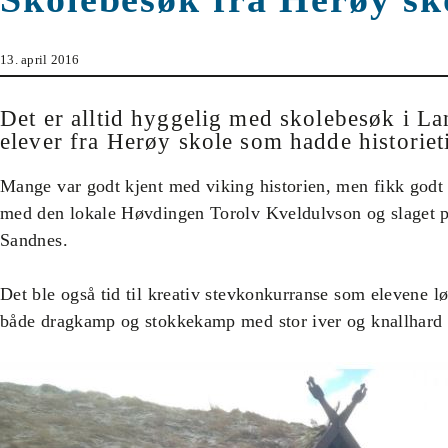
13. april 2016
Det er alltid hyggelig med skolebesøk i L
elever fra Herøy skole som hadde historiet
Mange var godt kjent med viking historien, men fikk godt 
med den lokale Høvdingen Torolv Kveldulvson og slaget p
Sandnes.
Det ble også tid til kreativ stevkonkurranse som elevene løs
både dragkamp og stokkekamp med stor iver og knallhard i