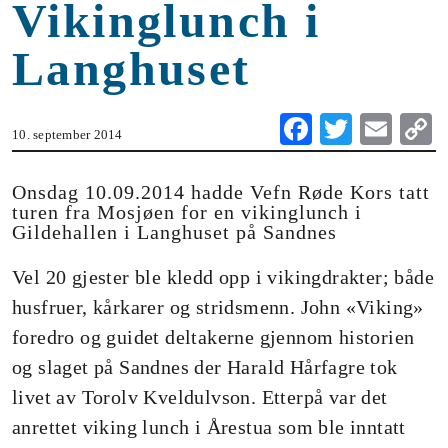
Vikinglunch i
Langhuset
Fa
T
E
10. september 2014
ce
wi
m
o
bo
tte
ail
Onsdag 10.09.2014 hadde Vefn Røde Kors tatt
turen fra Mosjøen for en vikinglunch i
ok
r
Gildehallen i Langhuset på Sandnes
n
Vel 20 gjester ble kledd opp i vikingdrakter; både
husfruer, kårkarer og stridsmenn. John «Viking»
foredro og guidet deltakerne gjennom historien
og slaget på Sandnes der Harald Hårfagre tok
livet av Torolv Kveldulvson. Etterpå var det
anrettet viking lunch i Årestua som ble inntatt