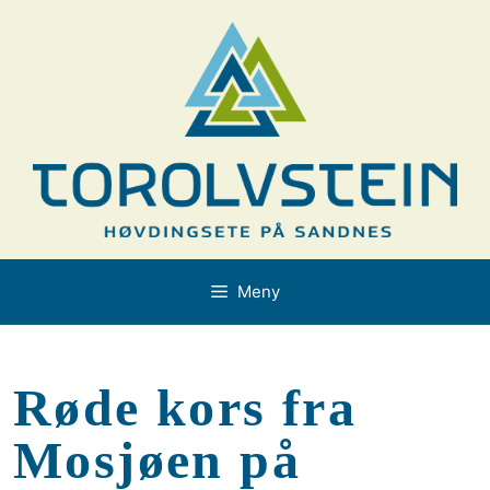
Hopp
til
innhold
Meny
Røde kors fra
Mosjøen på