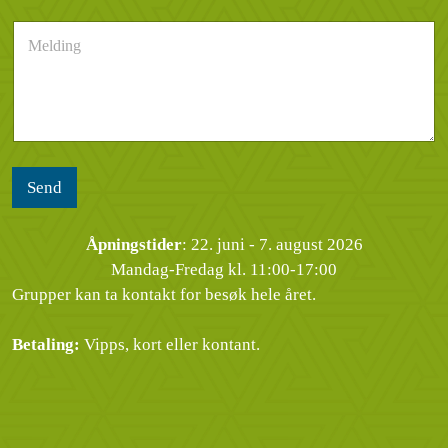
s
n
e
M
t
u
n
e
*
m
d
l
m
e
d
e
l
i
r
s
n
*
e
g
n
*
Send
Åpningstider
: 22. juni - 7. august 2026
Mandag-Fredag kl. 11:00-17:00
Grupper kan ta kontakt for besøk hele året.
Betaling:
Vipps, kort eller kontant.