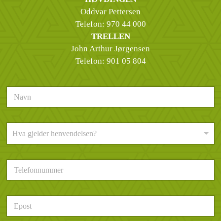
Oddvar Pettersen
Telefon:
970 44 000
TRELLEN
John Arthur Jørgensen
Telefon:
901 05 804
N
a
v
n
H
*
Hva gjelder henvendelsen?
v
a
g
T
j
e
e
l
l
e
d
E
f
e
p
o
r
o
n
h