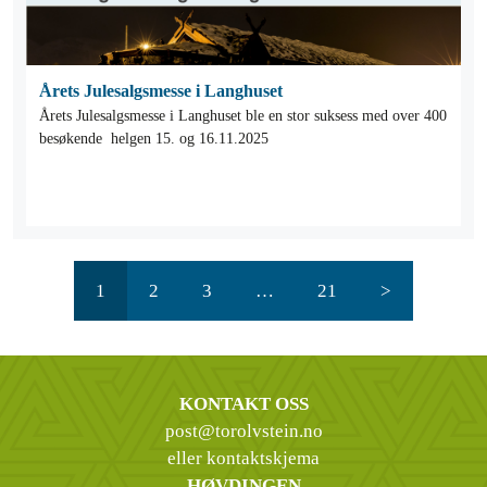
Årets Julesalgsmesse i Langhuset
Årets Julesalgsmesse i Langhuset ble en stor suksess med over 400
besøkende helgen 15. og 16.11.2025
1
2
3
…
21
>
KONTAKT OSS
post@torolvstein.no
eller kontaktskjema
HØVDINGEN