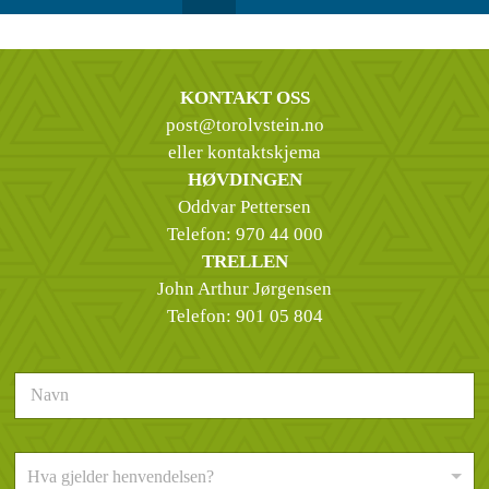
KONTAKT OSS
post@torolvstein.no
eller kontaktskjema
HØVDINGEN
Oddvar Pettersen
Telefon:
970 44 000
TRELLEN
John Arthur Jørgensen
Telefon:
901 05 804
N
a
v
n
H
*
Hva gjelder henvendelsen?
v