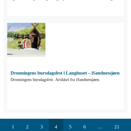
Høvdingsete i Nord-Norge for over 1000 år siden.
Dronningens bursdagsfest i Langhuset – iSandnessjøen
Dronningens bursdagsfest. Artikkel fra iSandnessjøen.
1
2
3
4
5
6
…
21