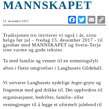
MANNSKAPET
Fa
T
E
15. desember 2017
ce
wi
m
o
bo
tte
ail
Tradisjonen tro inviterer vi også i år, siste
helga før jul – fredag 15. desember 2017 - til
ok
r
gjenhør med MANNSKAPET og Svein-Terje
n
sine varme og gode tekster.
Ta med familie og venner til en stemningsfylt
aften i flotte omgivelser i Langhusets Gildehall.
Vi serverer Langhusets nydelige Jeger-gryte og
fingermat med god drikke til. Det oppfordres til
organisasjoner, bedrifter, familie- eller
vennegjenger til å legge et uformelt julebord til