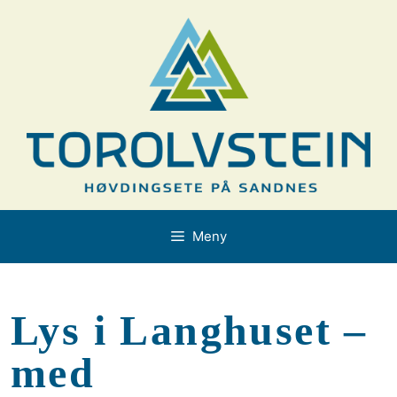
Hopp
til
innhold
Meny
Lys i Langhuset –
med