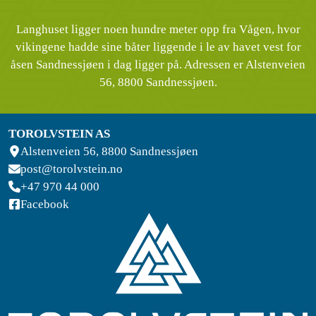
Langhuset ligger noen hundre meter opp fra Vågen, hvor
vikingene hadde sine båter liggende i le av havet vest for
åsen Sandnessjøen i dag ligger på. Adressen er Alstenveien
56, 8800 Sandnessjøen.
TOROLVSTEIN AS
Alstenveien 56, 8800 Sandnessjøen
post@torolvstein.no
+47 970 44 000
Facebook