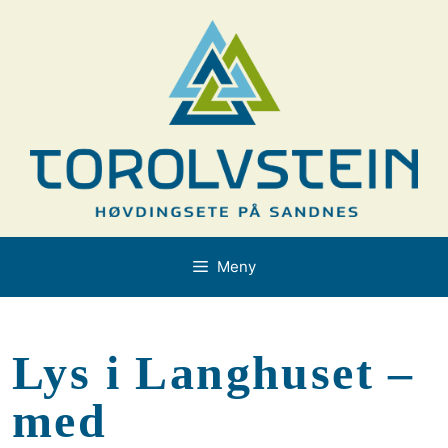
Hopp
til
innhold
Meny
Lys i Langhuset –
med