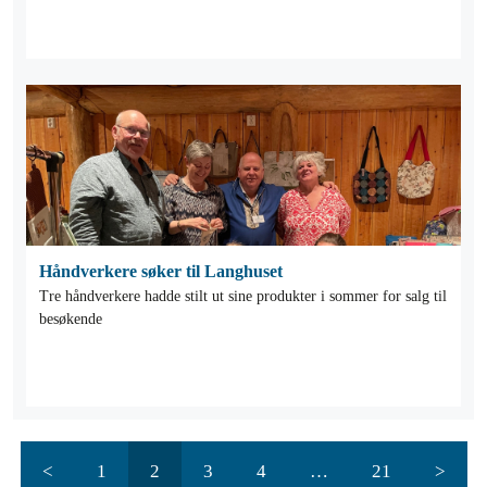
Håndverkere søker til Langhuset
Tre håndverkere hadde stilt ut sine produkter i sommer for salg til
besøkende
<
1
2
3
4
…
21
>