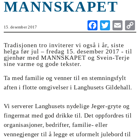
MANNSKAPET
Fa
T
E
15. desember 2017
ce
wi
m
o
bo
tte
ail
Tradisjonen tro inviterer vi også i år, siste
helga før jul – fredag 15. desember 2017 - til
ok
r
gjenhør med MANNSKAPET og Svein-Terje
n
sine varme og gode tekster.
Ta med familie og venner til en stemningsfylt
aften i flotte omgivelser i Langhusets Gildehall.
Vi serverer Langhusets nydelige Jeger-gryte og
fingermat med god drikke til. Det oppfordres til
organisasjoner, bedrifter, familie- eller
vennegjenger til å legge et uformelt julebord til