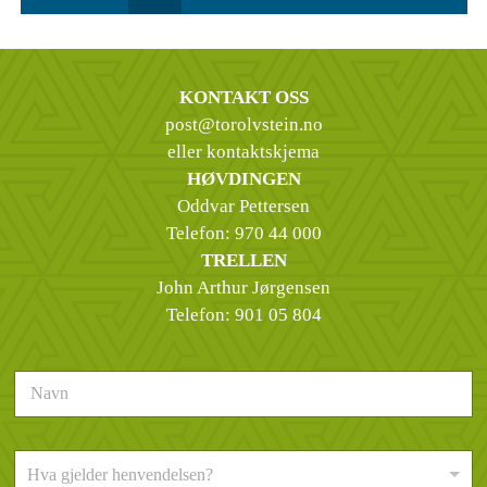
KONTAKT OSS
post@torolvstein.no
eller kontaktskjema
HØVDINGEN
Oddvar Pettersen
Telefon:
970 44 000
TRELLEN
John Arthur Jørgensen
Telefon:
901 05 804
N
a
v
n
H
*
Hva gjelder henvendelsen?
v