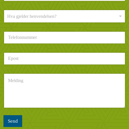
v
n
H
*
Hva gjelder henvendelsen?
v
a
g
T
j
e
e
l
l
e
d
E
f
e
p
o
r
o
n
h
s
n
e
M
t
u
n
e
*
m
d
l
m
e
d
e
l
i
r
s
n
*
e
g
n
*
Send