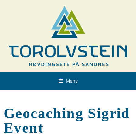
Hopp
til
innhold
Meny
Geocaching Sigrid
Event