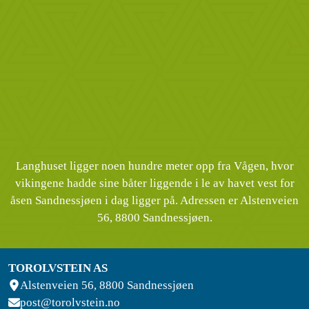
Langhuset ligger noen hundre meter opp fra Vågen, hvor
vikingene hadde sine båter liggende i le av havet vest for
åsen Sandnessjøen i dag ligger på. Adressen er Alstenveien
56, 8800 Sandnessjøen.
TOROLVSTEIN AS
Alstenveien 56, 8800 Sandnessjøen
post@torolvstein.no