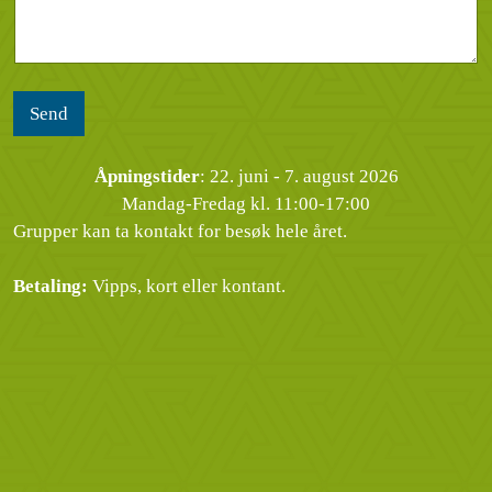
d
e
l
i
r
s
n
*
e
g
n
*
Send
Åpningstider
: 22. juni - 7. august 2026
Mandag-Fredag kl. 11:00-17:00
Grupper kan ta kontakt for besøk hele året.
Betaling:
Vipps, kort eller kontant.