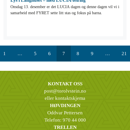
Lys i Langhuset – med LUCIA-feiring
Onsdag 13. desember er det LUCIA dagen og denne dagen vil vi i
samarbeid med FYRET sette litt stas og fokus på barna.
1
…
5
6
7
8
9
…
21
KONTAKT OSS
post@torolvstein.no
eller kontaktskjema
HØVDINGEN
Oddvar Pettersen
Telefon:
970 44 000
TRELLEN