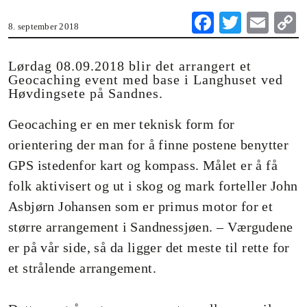
Fa
T
E
8. september 2018
ce
wi
m
o
bo
tte
ail
Lørdag 08.09.2018 blir det arrangert et
Geocaching event med base i Langhuset ved
ok
r
Høvdingsete på Sandnes.
n
Geocaching er en mer teknisk form for
orientering der man for å finne postene benytter
GPS istedenfor kart og kompass. Målet er å få
folk aktivisert og ut i skog og mark forteller John
Asbjørn Johansen som er primus motor for et
større arrangement i Sandnessjøen. – Værgudene
er på vår side, så da ligger det meste til rette for
et strålende arrangement.