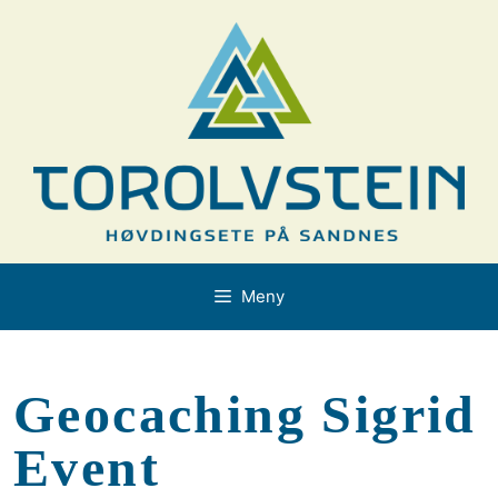
Hopp
til
innhold
Meny
Geocaching Sigrid
Event