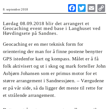
Fa
T
E
8. september 2018
ce
wi
m
o
bo
tte
ail
Lørdag 08.09.2018 blir det arrangert et
Geocaching event med base i Langhuset ved
ok
r
Høvdingsete på Sandnes.
n
Geocaching er en mer teknisk form for
orientering der man for å finne postene benytter
GPS istedenfor kart og kompass. Målet er å få
folk aktivisert og ut i skog og mark forteller John
Asbjørn Johansen som er primus motor for et
større arrangement i Sandnessjøen. – Værgudene
er på vår side, så da ligger det meste til rette for
et strålende arrangement.