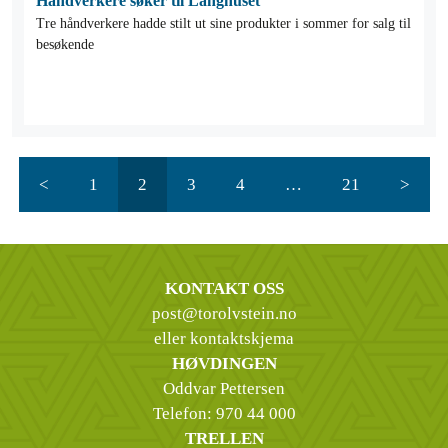
Håndverkere søker til Langhuset
Tre håndverkere hadde stilt ut sine produkter i sommer for salg til
besøkende
<
1
2
3
4
…
21
>
KONTAKT OSS
post@torolvstein.no
eller kontaktskjema
HØVDINGEN
Oddvar Pettersen
Telefon:
970 44 000
TRELLEN