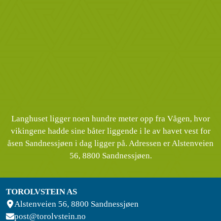
Langhuset ligger noen hundre meter opp fra Vågen, hvor
vikingene hadde sine båter liggende i le av havet vest for
åsen Sandnessjøen i dag ligger på. Adressen er Alstenveien
56, 8800 Sandnessjøen.
TOROLVSTEIN AS
Alstenveien 56, 8800 Sandnessjøen
post@torolvstein.no