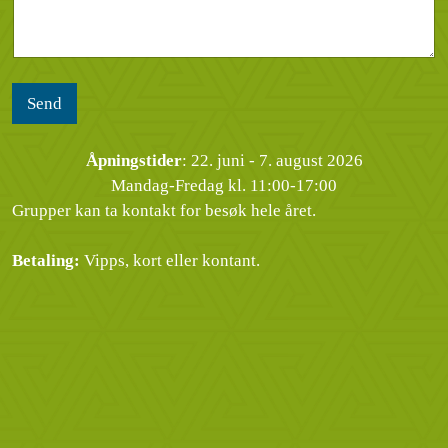
d
e
l
i
r
s
n
*
e
g
n
*
Send
Åpningstider
: 22. juni - 7. august 2026
Mandag-Fredag kl. 11:00-17:00
Grupper kan ta kontakt for besøk hele året.
Betaling:
Vipps, kort eller kontant.