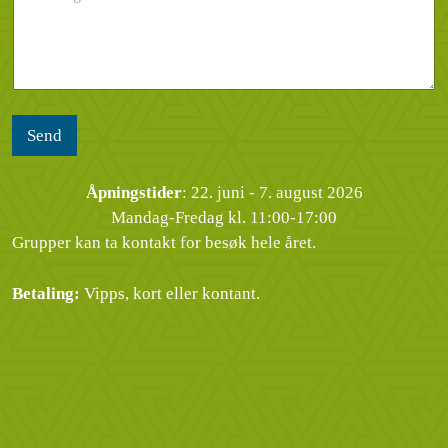
*
m
d
l
m
e
d
e
l
i
r
s
n
*
e
g
n
*
Send
Åpningstider
: 22. juni - 7. august 2026
Mandag-Fredag kl. 11:00-17:00
Grupper kan ta kontakt for besøk hele året.
Betaling:
Vipps, kort eller kontant.