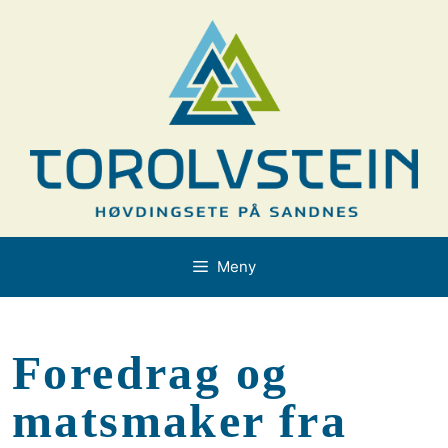
Hopp
til
innhold
Meny
Foredrag og
matsmaker fra