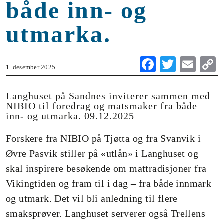
både inn- og
utmarka.
Fa
T
E
1. desember 2025
ce
wi
m
o
bo
tte
ail
Langhuset på Sandnes inviterer sammen med
NIBIO til foredrag og matsmaker fra både
ok
r
inn- og utmarka. 09.12.2025
n
Forskere fra NIBIO på Tjøtta og fra Svanvik i
Øvre Pasvik stiller på «utlån» i Langhuset og
skal inspirere besøkende om mattradisjoner fra
Vikingtiden og fram til i dag – fra både innmark
og utmark. Det vil bli anledning til flere
smaksprøver. Langhuset serverer også Trellens