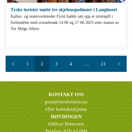
Tyske turister møtte tre skjebnegudinner i Langhuset
Kultur- og teaterverkstedet Fyret hadde satt opp et minispill i
forbindelse med cruisebesøk 14.06 og 27.06.2025 etter manus av
Tor Helge Allern
<
1
2
3
4
…
21
>
KONTAKT OSS
post@torolvstein.no
eller kontaktskjema
HØVDINGEN
Oddvar Pettersen
Telefon:
970 44 000